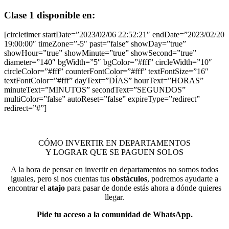
Clase 1
disponible en:
[circletimer startDate=”2023/02/06 22:52:21″ endDate=”2023/02/20
19:00:00″ timeZone=”-5″ past=”false” showDay=”true”
showHour=”true” showMinute=”true” showSecond=”true”
diameter=”140″ bgWidth=”5″ bgColor=”#fff” circleWidth=”10″
circleColor=”#fff” counterFontColor=”#fff” textFontSize=”16″
textFontColor=”#fff” dayText=”DÍAS” hourText=”HORAS”
minuteText=”MINUTOS” secondText=”SEGUNDOS”
multiColor=”false” autoReset=”false” expireType=”redirect”
redirect=”#”]
CÓMO INVERTIR EN DEPARTAMENTOS
Y LOGRAR QUE SE PAGUEN SOLOS
A la hora de pensar en invertir en departamentos no somos todos
iguales, pero si nos cuentas tus
obstáculos
, podremos ayudarte a
encontrar el
atajo
para pasar de donde estás ahora a dónde quieres
llegar.
Pide tu acceso a la comunidad de WhatsApp.