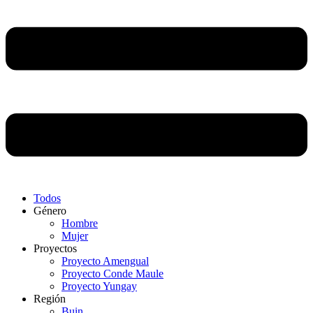
Todos
Género
Hombre
Mujer
Proyectos
Proyecto Amengual
Proyecto Conde Maule
Proyecto Yungay
Región
Buin