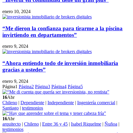
enero 10, 2024
“Me dieron la confianza para tirarme a la piscina
invirtiendo en departamentos”
enero 9, 2024
“Ahora entiendo todo de inversión inmobiliaria
gracias a ustedes”
enero 9, 2024
Página
1
Página
2
Página
3
Página
4
Página
5
16
Abr
Chileno
|
Dependiente
|
Independiente
|
Ingeniería comercial
|
Santiago
|
testimonios
16
Abr
arquitecto
|
Chileno
|
Entre 36 y 45
|
Isabel Riquelme
|
Ñuñoa
|
testimonios