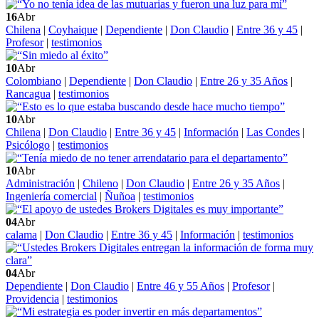
16
Abr
Chilena
|
Coyhaique
|
Dependiente
|
Don Claudio
|
Entre 36 y 45
|
Profesor
|
testimonios
10
Abr
Colombiano
|
Dependiente
|
Don Claudio
|
Entre 26 y 35 Años
|
Rancagua
|
testimonios
10
Abr
Chilena
|
Don Claudio
|
Entre 36 y 45
|
Información
|
Las Condes
|
Psicólogo
|
testimonios
10
Abr
Administración
|
Chileno
|
Don Claudio
|
Entre 26 y 35 Años
|
Ingeniería comercial
|
Ñuñoa
|
testimonios
04
Abr
calama
|
Don Claudio
|
Entre 36 y 45
|
Información
|
testimonios
04
Abr
Dependiente
|
Don Claudio
|
Entre 46 y 55 Años
|
Profesor
|
Providencia
|
testimonios